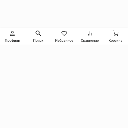
Следите за новинками и акциями
Профиль
Поиск
Избранное
Сравнение
Корзина
Нажимая кнопку, я соглашаюсь на получение информации от интернет-магазина и
уведомлений о состоянии моих заказов, а также принимаю условия
политики
конфиденциальности
и
пользовательского соглашения
. даю согласие на обработку
персональных данных и на получение рекламных сообщений и новостей о товарах и
услугах Я даю
согласие на обработку персональных данных
tmix@mail.ru
Компания