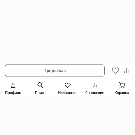
Предзаказ
Следите за новинками и акциями
Профиль
Поиск
Избранное
Сравнение
Корзина
Нажимая кнопку, я соглашаюсь на получение информации от интернет-магазина и
уведомлений о состоянии моих заказов, а также принимаю условия
политики
конфиденциальности
и
пользовательского соглашения
. даю согласие на обработку
персональных данных и на получение рекламных сообщений и новостей о товарах и
услугах Я даю
согласие на обработку персональных данных