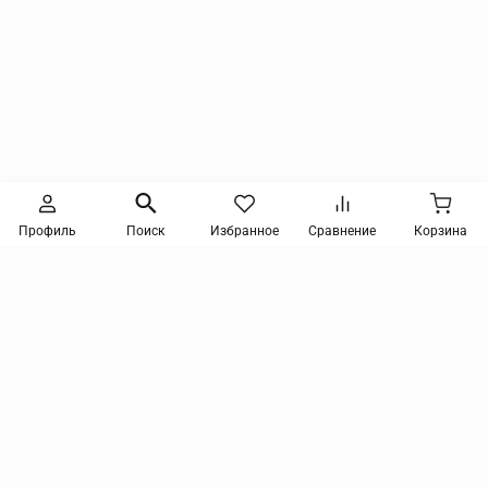
Следите за новинками и акциями
Профиль
Поиск
Избранное
Сравнение
Корзина
Нажимая кнопку, я соглашаюсь на получение информации от интернет-магазина и
уведомлений о состоянии моих заказов, а также принимаю условия
политики
конфиденциальности
и
пользовательского соглашения
. даю согласие на обработку
персональных данных и на получение рекламных сообщений и новостей о товарах и
услугах Я даю
согласие на обработку персональных данных
tmix@mail.ru