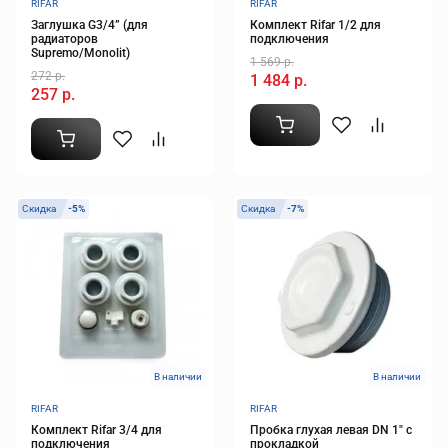
RIFAR
RIFAR
Заглушка G3/4” (для
Комплект Rifar 1/2 для
радиаторов
подключения
Supremo/Monolit)
1 569 р.
272 р.
1 484 р.
257 р.
Скидка
-5%
Скидка
-7%
В наличии
В наличии
RIFAR
RIFAR
Комплект Rifar 3/4 для
Пробка глухая левая DN 1" с
подключения
прокладкой