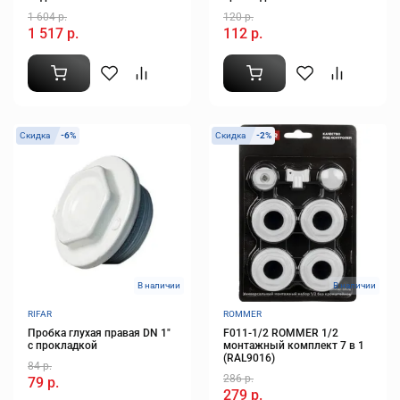
1 604 р.
120 р.
1 517 р.
112 р.
Скидка
-6%
Скидка
-2%
В наличии
В наличии
RIFAR
ROMMER
Пробка глухая правая DN 1"
F011-1/2 ROMMER 1/2
с прокладкой
монтажный комплект 7 в 1
(RAL9016)
84 р.
286 р.
79 р.
279 р.