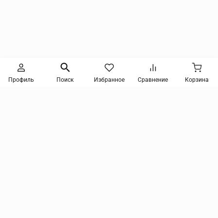
Следите за новинками и акциями
Профиль
Поиск
Избранное
Сравнение
Корзина
Нажимая кнопку, я соглашаюсь на получение информации от интернет-магазина и
уведомлений о состоянии моих заказов, а также принимаю условия
политики
конфиденциальности
и
пользовательского соглашения
. даю согласие на обработку
персональных данных и на получение рекламных сообщений и новостей о товарах и
услугах Я даю
согласие на обработку персональных данных
tmix@mail.ru
Компания