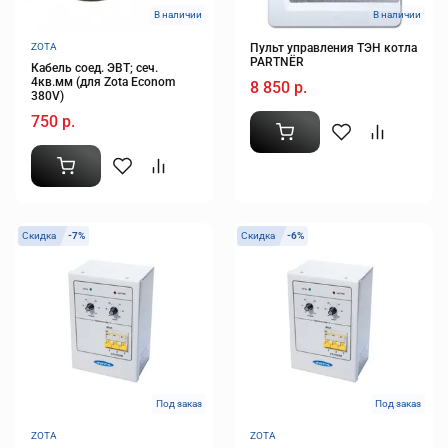
В наличии
В наличии
ZOTA
Пульт управления ТЭН котла
PARTNЁR
Кабель соед. ЭВТ; сеч.
4кв.мм (для Zota Econom
8 850 р.
380V)
750 р.
Скидка
-7%
Скидка
-6%
Под заказ
Под заказ
ZOTA
ZOTA