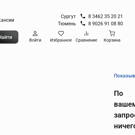
Сургут
8 3462 35 20 21
кансии
Тюмень
8 9026 91 08 80
Найти
Войти
Избранное
Сравнение
Корзина
Показыв
По
ваше
запро
ничег