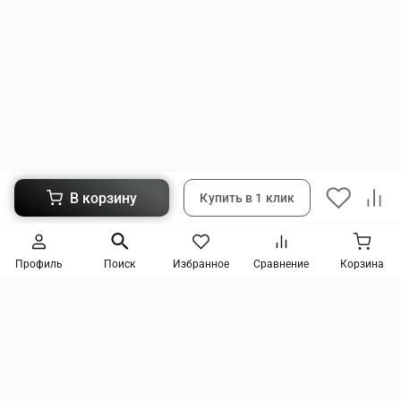
В корзину
Купить в 1 клик
Следите за новинками и акциями
Профиль
Поиск
Избранное
Сравнение
Корзина
Нажимая кнопку, я соглашаюсь на получение информации от интернет-магазина и
уведомлений о состоянии моих заказов, а также принимаю условия
политики
конфиденциальности
и
пользовательского соглашения
. даю согласие на обработку
персональных данных и на получение рекламных сообщений и новостей о товарах и
услугах Я даю
согласие на обработку персональных данных