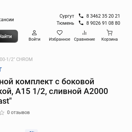
Сургут
8 3462 35 20 21
кансии
Тюмень
8 9026 91 08 80
Найти
Войти
Избранное
Сравнение
Корзина
00-1/2" CHROM
T
ной комплект с боковой
ой, А15 1/2, сливной А2000
ast"
0 отзывов