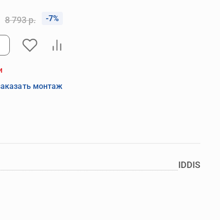
-7%
8 793 р.
и
заказать монтаж
IDDIS