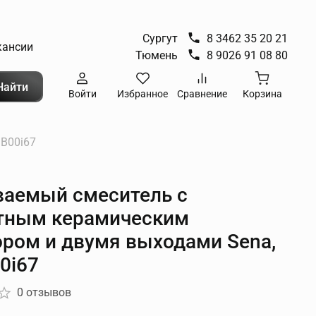
Сургут
8 3462 35 20 21
кансии
Тюмень
8 9026 91 08 80
Найти
Войти
Избранное
Сравнение
Корзина
B00i67
ваемый смеситель с
тным керамическим
ором и двумя выходами Sena,
0i67
0 отзывов