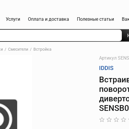
Услуги
Оплата и доставка
Полезные статьи
Ва
ки
Смесители
Встройка
Артикул
SENS
IDDIS
Встраи
поворо
диверт
SENSB0