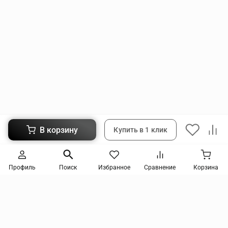
В корзину
Купить в 1 клик
Следите за новинками и акциями
Профиль
Поиск
Избранное
Сравнение
Корзина
Нажимая кнопку, я соглашаюсь на получение информации от интернет-магазина и
уведомлений о состоянии моих заказов, а также принимаю условия
политики
конфиденциальности
и
пользовательского соглашения
. даю согласие на обработку