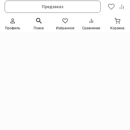
Предзаказ
Следите за новинками и акциями
Профиль
Поиск
Избранное
Сравнение
Корзина
Нажимая кнопку, я соглашаюсь на получение информации от интернет-магазина и
уведомлений о состоянии моих заказов, а также принимаю условия
политики
конфиденциальности
и
пользовательского соглашения
. даю согласие на обработку
персональных данных и на получение рекламных сообщений и новостей о товарах и
услугах Я даю
согласие на обработку персональных данных
tmix@mail.ru
Компания
Покупателям