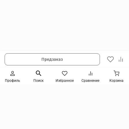
Предзаказ
Следите за новинками и акциями
Профиль
Поиск
Избранное
Сравнение
Корзина
Нажимая кнопку, я соглашаюсь на получение информации от интернет-магазина и
уведомлений о состоянии моих заказов, а также принимаю условия
политики
конфиденциальности
и
пользовательского соглашения
. даю согласие на обработку
персональных данных и на получение рекламных сообщений и новостей о товарах и
услугах Я даю
согласие на обработку персональных данных