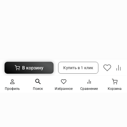
В корзину
Купить в 1 клик
Следите за новинками и акциями
Профиль
Поиск
Избранное
Сравнение
Корзина
Нажимая кнопку, я соглашаюсь на получение информации от интернет-магазина и
уведомлений о состоянии моих заказов, а также принимаю условия
политики
конфиденциальности
и
пользовательского соглашения
. даю согласие на обработку
персональных данных и на получение рекламных сообщений и новостей о товарах и