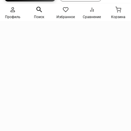
Следите за новинками и акциями
Профиль
Поиск
Избранное
Сравнение
Корзина
Нажимая кнопку, я соглашаюсь на получение информации от интернет-магазина и
уведомлений о состоянии моих заказов, а также принимаю условия
политики
конфиденциальности
и
пользовательского соглашения
. даю согласие на обработку
персональных данных и на получение рекламных сообщений и новостей о товарах и
услугах Я даю
согласие на обработку персональных данных
tmix@mail.ru
Компания
Покупателям
Услуги