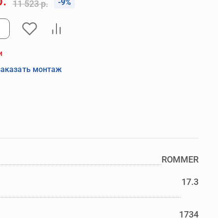
р.
-9%
11 523 р.
и
заказать монтаж
ROMMER
17.3
1734