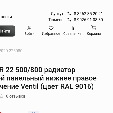
Сургут
8 3462 35 20 21
кансии
Тюмень
8 9026 91 08 80
Найти
Войти
Избранное
Сравнение
Корзина
2020-225080
 22 500/800 радиатор
ой панельный нижнее правое
ение Ventil (цвет RAL 9016)
0 отзывов