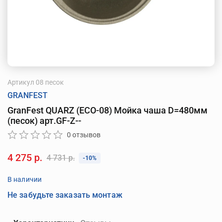
Артикул
08 песок
GRANFEST
GranFest QUARZ (ECO-08) Мойка чаша D=480мм
(песок) арт.GF-Z--
0 отзывов
4 275 р.
4 731 р.
-10%
В наличии
Не забудьте заказать монтаж