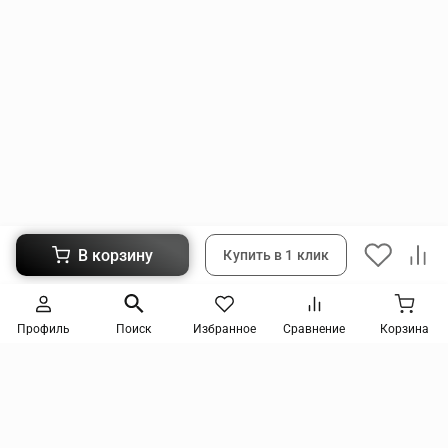
В корзину
Купить в 1 клик
Следите за новинками и акциями
Профиль
Поиск
Избранное
Сравнение
Корзина
Нажимая кнопку, я соглашаюсь на получение информации от интернет-магазина и
уведомлений о состоянии моих заказов, а также принимаю условия
политики
конфиденциальности
и
пользовательского соглашения
. даю согласие на обработку