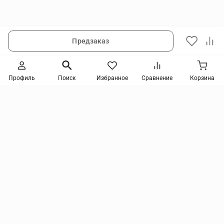
Предзаказ
Следите за новинками и акциями
Профиль
Поиск
Избранное
Сравнение
Корзина
Нажимая кнопку, я соглашаюсь на получение информации от интернет-магазина и
уведомлений о состоянии моих заказов, а также принимаю условия
политики
конфиденциальности
и
пользовательского соглашения
. даю согласие на обработку
персональных данных и на получение рекламных сообщений и новостей о товарах и
услугах Я даю
согласие на обработку персональных данных
tmix@mail.ru
Компания