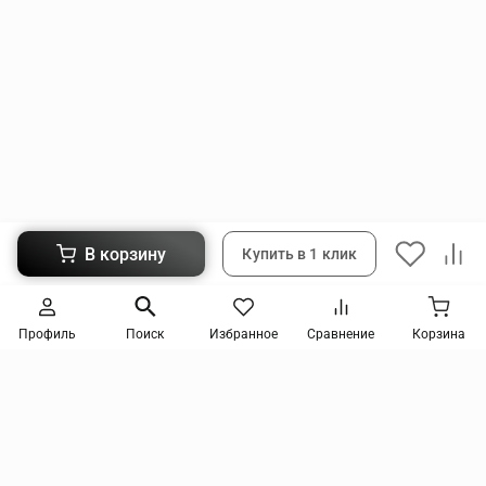
В корзину
Купить в 1 клик
Следите за новинками и акциями
Профиль
Поиск
Избранное
Сравнение
Корзина
Нажимая кнопку, я соглашаюсь на получение информации от интернет-магазина и
уведомлений о состоянии моих заказов, а также принимаю условия
политики
конфиденциальности
и
пользовательского соглашения
. даю согласие на обработку
персональных данных и на получение рекламных сообщений и новостей о товарах и
услугах Я даю
согласие на обработку персональных данных