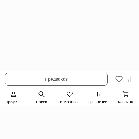
Предзаказ
Следите за новинками и акциями
Профиль
Поиск
Избранное
Сравнение
Корзина
Нажимая кнопку, я соглашаюсь на получение информации от интернет-магазина и
уведомлений о состоянии моих заказов, а также принимаю условия
политики
конфиденциальности
и
пользовательского соглашения
. даю согласие на обработку