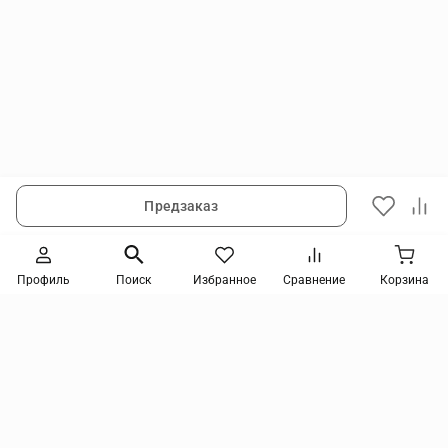
Предзаказ
Следите за новинками и акциями
Профиль
Поиск
Избранное
Сравнение
Корзина
Нажимая кнопку, я соглашаюсь на получение информации от интернет-магазина и
уведомлений о состоянии моих заказов, а также принимаю условия
политики
конфиденциальности
и
пользовательского соглашения
. даю согласие на обработку
персональных данных и на получение рекламных сообщений и новостей о товарах и
услугах Я даю
согласие на обработку персональных данных