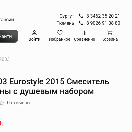
Сургут
8 3462 35 20 21
кансии
Тюмень
8 9026 91 08 80
Найти
Войти
Избранное
Сравнение
Корзина
2003
3 Eurostyle 2015 Смеситель
нны с душевым набором
0 отзывов
р.